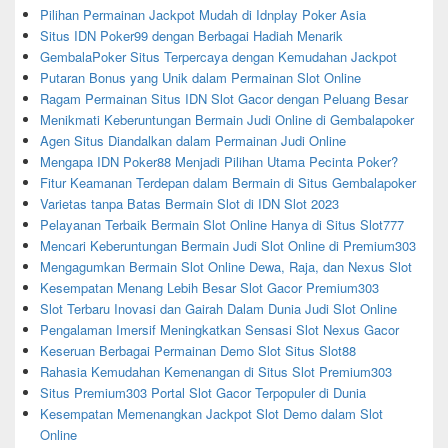
Pilihan Permainan Jackpot Mudah di Idnplay Poker Asia
Situs IDN Poker99 dengan Berbagai Hadiah Menarik
GembalaPoker Situs Terpercaya dengan Kemudahan Jackpot
Putaran Bonus yang Unik dalam Permainan Slot Online
Ragam Permainan Situs IDN Slot Gacor dengan Peluang Besar
Menikmati Keberuntungan Bermain Judi Online di Gembalapoker
Agen Situs Diandalkan dalam Permainan Judi Online
Mengapa IDN Poker88 Menjadi Pilihan Utama Pecinta Poker?
Fitur Keamanan Terdepan dalam Bermain di Situs Gembalapoker
Varietas tanpa Batas Bermain Slot di IDN Slot 2023
Pelayanan Terbaik Bermain Slot Online Hanya di Situs Slot777
Mencari Keberuntungan Bermain Judi Slot Online di Premium303
Mengagumkan Bermain Slot Online Dewa, Raja, dan Nexus Slot
Kesempatan Menang Lebih Besar Slot Gacor Premium303
Slot Terbaru Inovasi dan Gairah Dalam Dunia Judi Slot Online
Pengalaman Imersif Meningkatkan Sensasi Slot Nexus Gacor
Keseruan Berbagai Permainan Demo Slot Situs Slot88
Rahasia Kemudahan Kemenangan di Situs Slot Premium303
Situs Premium303 Portal Slot Gacor Terpopuler di Dunia
Kesempatan Memenangkan Jackpot Slot Demo dalam Slot
Online