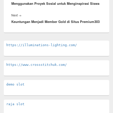
Menggunakan Proyek Sosial untuk Menginspirasi Siswa
post:
Next
Next
→
Keuntungan Menjadi Member Gold di Situs Premium303
post:
Primary
https://illuminations-lighting.com/
Sidebar
Widget
Area
https://www.crossstitchuk.com/ 
demo slot
raja slot