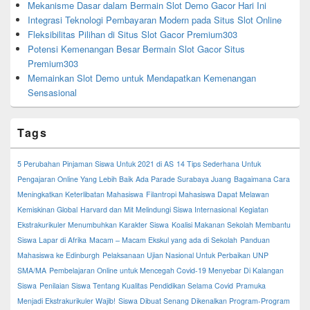
Mekanisme Dasar dalam Bermain Slot Demo Gacor Hari Ini
Integrasi Teknologi Pembayaran Modern pada Situs Slot Online
Fleksibilitas Pilihan di Situs Slot Gacor Premium303
Potensi Kemenangan Besar Bermain Slot Gacor Situs
Premium303
Memainkan Slot Demo untuk Mendapatkan Kemenangan
Sensasional
Tags
5 Perubahan Pinjaman Siswa Untuk 2021 di AS
14 Tips Sederhana Untuk
Pengajaran Online Yang Lebih Baik
Ada Parade Surabaya Juang
Bagaimana Cara
Meningkatkan Keterlibatan Mahasiswa
Filantropi Mahasiswa Dapat Melawan
Kemiskinan Global
Harvard dan Mit Melindungi Siswa Internasional
Kegiatan
Ekstrakurikuler Menumbuhkan Karakter Siswa
Koalisi Makanan Sekolah Membantu
Siswa Lapar di Afrika
Macam – Macam Ekskul yang ada di Sekolah
Panduan
Mahasiswa ke Edinburgh
Pelaksanaan Ujian Nasional Untuk Perbaikan UNP
SMA/MA
Pembelajaran Online untuk Mencegah Covid-19 Menyebar Di Kalangan
Siswa
Penilaian Siswa Tentang Kualitas Pendidikan Selama Covid
Pramuka
Menjadi Ekstrakurikuler Wajib!
Siswa Dibuat Senang Dikenalkan Program-Program