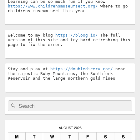
Learning can be so much fun if you know 
https://www.childrensmuseumsect.org/
 where to go 
childrens museum sect this year
Welcome to my blog 
https://bloog.io/
 The full 
version of this site and try hard refreshing this 
page to fix the error.
Stay and play at 
https://doubledicerv.com/
 near 
the majestic Ruby Mountains, the Southfork 
Reservoir and the large northern gold mines
Search
Search
for:
AUGUST 2026
M
T
W
T
F
S
S