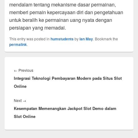
mendalam tentang mekanisme dasar permainan,
memberi pemain kepercayaan diri dan pengetahuan
untuk beralih ke permainan uang nyata dengan
persiapan yang memadai.
This entry was posted in
humstudents
by
Ian May
. Bookmark the
permalink
.
Post
navigation
Previous
←
Previous
Integrasi Teknologi Pembayaran Modern pada Situs Slot
post:
Online
Next
Next
→
Kesempatan Memenangkan Jackpot Slot Demo dalam
post:
Slot Online