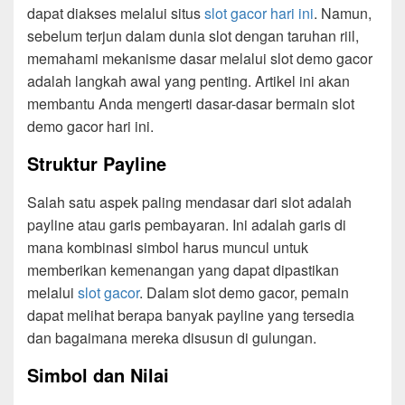
dapat diakses melalui situs
slot gacor hari ini
. Namun,
sebelum terjun dalam dunia slot dengan taruhan riil,
memahami mekanisme dasar melalui slot demo gacor
adalah langkah awal yang penting. Artikel ini akan
membantu Anda mengerti dasar-dasar bermain slot
demo gacor hari ini.
Struktur Payline
Salah satu aspek paling mendasar dari slot adalah
payline atau garis pembayaran. Ini adalah garis di
mana kombinasi simbol harus muncul untuk
memberikan kemenangan yang dapat dipastikan
melalui
slot gacor
. Dalam slot demo gacor, pemain
dapat melihat berapa banyak payline yang tersedia
dan bagaimana mereka disusun di gulungan.
Simbol dan Nilai