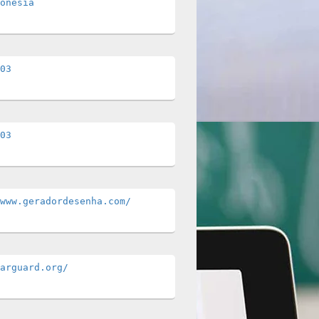
onesia
03
03
www.geradordesenha.com/
arguard.org/