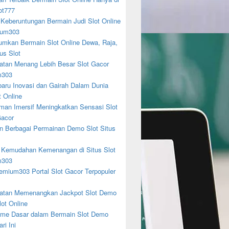
ot777
 Keberuntungan Bermain Judi Slot Online
ium303
mkan Bermain Slot Online Dewa, Raja,
us Slot
tan Menang Lebih Besar Slot Gacor
m303
baru Inovasi dan Gairah Dalam Dunia
t Online
man Imersif Meningkatkan Sensasi Slot
acor
n Berbagai Permainan Demo Slot Situs
 Kemudahan Kemenangan di Situs Slot
m303
emium303 Portal Slot Gacor Terpopuler
tan Memenangkan Jackpot Slot Demo
lot Online
me Dasar dalam Bermain Slot Demo
ri Ini