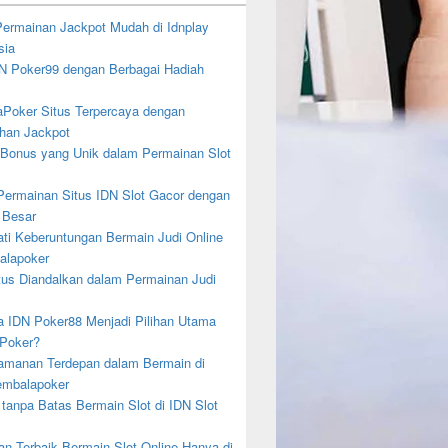
 Permainan Jackpot Mudah di Idnplay
sia
DN Poker99 dengan Berbagai Hadiah
Poker Situs Terpercaya dengan
an Jackpot
 Bonus yang Unik dalam Permainan Slot
ermainan Situs IDN Slot Gacor dengan
 Besar
ti Keberuntungan Bermain Judi Online
alapoker
tus Diandalkan dalam Permainan Judi
 IDN Poker88 Menjadi Pilihan Utama
 Poker?
eamanan Terdepan dalam Bermain di
embalapoker
 tanpa Batas Bermain Slot di IDN Slot
an Terbaik Bermain Slot Online Hanya di