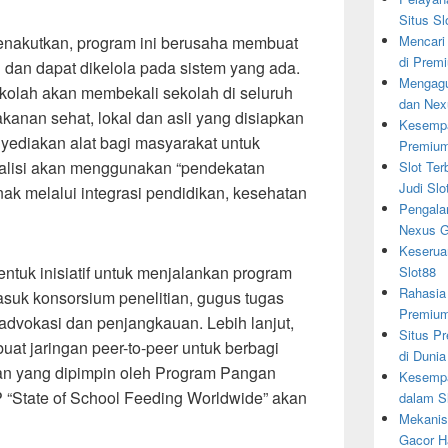
Situs Sl
Mencari
nakutkan, program ini berusaha membuat
di Prem
 dan dapat dikelola pada sistem yang ada.
Mengagu
kolah akan membekali sekolah di seluruh
dan Nex
anan sehat, lokal dan asli yang disiapkan
Kesempa
ediakan alat bagi masyarakat untuk
Premiu
alisi akan menggunakan “pendekatan
Slot Ter
Judi Slo
nak melalui integrasi pendidikan, kesehatan
Pengala
Nexus G
Keserua
entuk inisiatif untuk menjalankan program
Slot88
Rahasia
rmasuk konsorsium penelitian, gugus tugas
Premiu
dvokasi dan penjangkauan. Lebih lanjut,
Situs Pr
at jaringan peer-to-peer untuk berbagi
di Dunia
an yang dipimpin oleh Program Pangan
Kesempa
 “State of School Feeding Worldwide” akan
dalam S
Mekanis
Gacor Ha