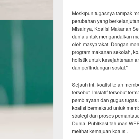
Meskipun tugasnya tampak me
perubahan yang berkelanjutan
Misalnya, Koalisi Makanan Se
dunia untuk mengandalkan mak
oleh masyarakat. Dengan meny
program makanan sekolah, ko
holistik untuk kesejahteraan a
dan perlindungan sosial.”
Sejauh ini, koalisi telah memb
tersebut. Inisiatif tersebut te
pembiayaan dan gugus tugas a
koalisi bermaksud untuk membu
strategi dan proses pemantau
Dunia. Publikasi tahunan WFP
melihat kemajuan koalisi.