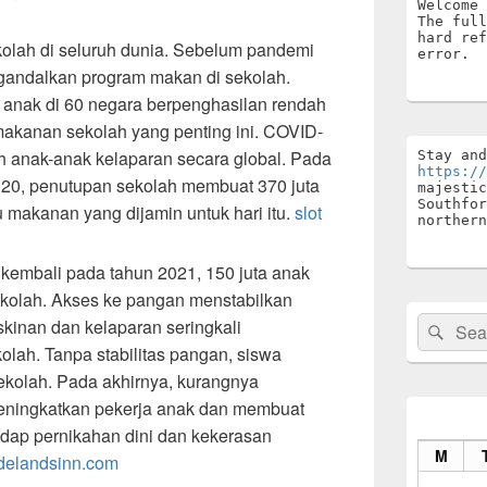
Welcome 
The full
hard ref
ekolah di seluruh dunia. Sebelum pandemi
error.
gandalkan program makan di sekolah.
 anak di 60 negara berpenghasilan rendah
makanan sekolah yang penting ini. COVID-
 anak-anak kelaparan secara global. Pada
https://
020, penutupan sekolah membuat 370 juta
majestic
Southfor
 makanan yang dijamin untuk hari itu.
slot
northern
 kembali pada tahun 2021, 150 juta anak
sekolah. Akses ke pangan menstabilkan
Search
kinan dan kelaparan seringkali
Sear
for:
lah. Tanpa stabilitas pangan, siswa
sekolah. Pada akhirnya, kurangnya
eningkatkan pekerja anak dan membuat
adap pernikahan dini dan kekerasan
M
delandsinn.com