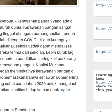
https://
perburuk kerawanan pangan yang ada di
seluruh dunia. Kerawanan pangan sangat
https://
tinggal di negara berpenghasilan rendah
olah di tengah COVID-19 dan kurangnya
k-anak sekolah tidak dapat mengakses
ka terima dari sekolah. Lebih buruk lagi,
https://
 menerima pendidikan sering kali berkurang
 kerawanan pangan. Koalisi Makanan
cegah meningkatnya kerawanan pangan di
Learning
tuk memastikan bahwa setiap anak menerima
know 
ng sehat pada tahun 2030 untuk mengatasi
https://
where to
tkan kualitas hidup semua anak.
agen
this yea
garuhi Pendidikan