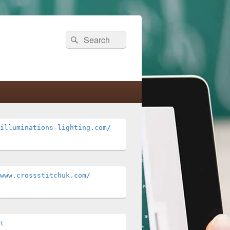
Search
Search
for:
illuminations-lighting.com/
www.crossstitchuk.com/ 
t