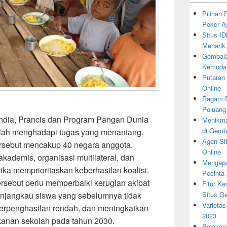
Pilihan
Poker A
Situs I
Menarik
Gembala
Kemudah
Putaran
Online
Ragam P
Peluang
landia, Prancis dan Program Pangan Dunia
Menikma
di Gemb
lah menghadapi tugas yang menantang.
Agen Si
tersebut mencakup 40 negara anggota,
Online
ademis, organisasi multilateral, dan
Mengapa
ika memprioritaskan keberhasilan koalisi.
Pecinta
 tersebut perlu memperbaiki kerugian akibat
Fitur K
Situs G
njangkau siswa yang sebelumnya tidak
Varietas
berpenghasilan rendah, dan meningkatkan
2023
kanan sekolah pada tahun 2030.
Pelayan