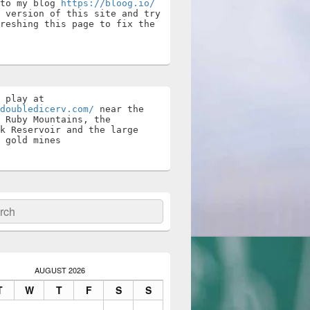
to my blog 
https://bloog.io/
 version of this site and try 
reshing this page to fix the 
Stay and play at 
doubledicerv.com/
 near the 
 Ruby Mountains, the 
k Reservoir and the large 
 gold mines
ch
AUGUST 2026
T
W
T
F
S
S