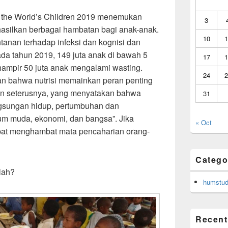
 the World’s Children 2019 menemukan
3
asilkan berbagai hambatan bagi anak-anak.
10
1
tanan terhadap infeksi dan kognisi dan
a tahun 2019, 149 juta anak di bawah 5
17
1
hampir 50 juta anak mengalami wasting.
24
2
n bahwa nutrisi memainkan peran penting
n seterusnya, yang menyatakan bahwa
31
gsungan hidup, pertumbuhan dan
m muda, ekonomi, dan bangsa”. Jika
« Oct
apat menghambat mata pencaharian orang-
Catego
lah?
humstud
Recent