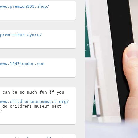
www.premium303.shop/
premium303.cymru/
www.1947london.com
 can be so much fun if you 
www.childrensmuseumsect.org/
 go childrens museum sect 
r