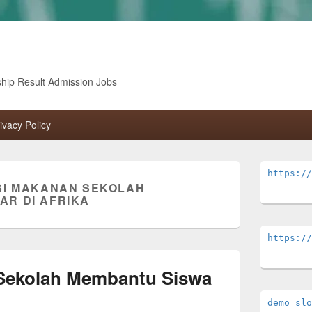
ship Result Admission Jobs
ivacy Policy
Primary
https://
Sidebar
SI MAKANAN SEKOLAH
Widget
AR DI AFRIKA
Area
https://
 Sekolah Membantu Siswa
demo slo