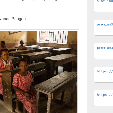
slot ind
wanan Pangan
premium3
premium3
https://
https://