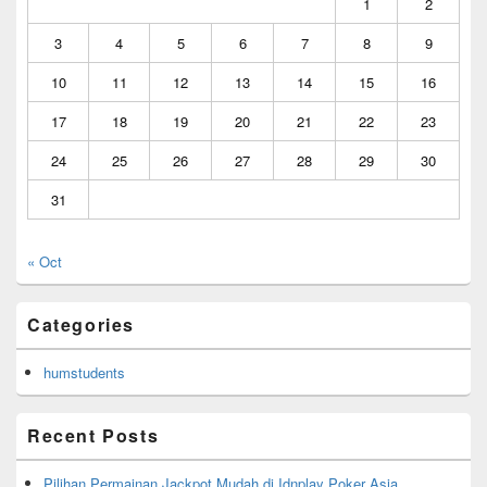
1
2
3
4
5
6
7
8
9
10
11
12
13
14
15
16
17
18
19
20
21
22
23
24
25
26
27
28
29
30
31
« Oct
Categories
humstudents
Recent Posts
Pilihan Permainan Jackpot Mudah di Idnplay Poker Asia