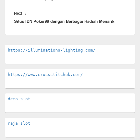
Next
Next
→
Situs IDN Poker99 dengan Berbagai Hadiah Menarik
post:
Primary
https://illuminations-lighting.com/
Sidebar
Widget
Area
https://www.crossstitchuk.com/ 
demo slot
raja slot