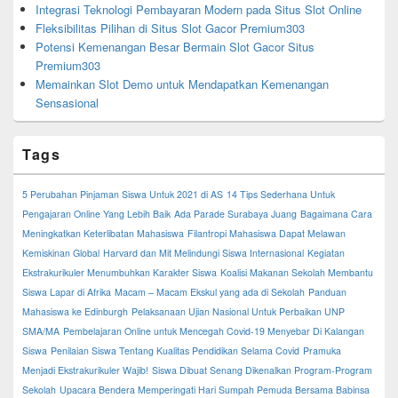
Integrasi Teknologi Pembayaran Modern pada Situs Slot Online
Fleksibilitas Pilihan di Situs Slot Gacor Premium303
Potensi Kemenangan Besar Bermain Slot Gacor Situs
Premium303
Memainkan Slot Demo untuk Mendapatkan Kemenangan
Sensasional
Tags
5 Perubahan Pinjaman Siswa Untuk 2021 di AS
14 Tips Sederhana Untuk
Pengajaran Online Yang Lebih Baik
Ada Parade Surabaya Juang
Bagaimana Cara
Meningkatkan Keterlibatan Mahasiswa
Filantropi Mahasiswa Dapat Melawan
Kemiskinan Global
Harvard dan Mit Melindungi Siswa Internasional
Kegiatan
Ekstrakurikuler Menumbuhkan Karakter Siswa
Koalisi Makanan Sekolah Membantu
Siswa Lapar di Afrika
Macam – Macam Ekskul yang ada di Sekolah
Panduan
Mahasiswa ke Edinburgh
Pelaksanaan Ujian Nasional Untuk Perbaikan UNP
SMA/MA
Pembelajaran Online untuk Mencegah Covid-19 Menyebar Di Kalangan
Siswa
Penilaian Siswa Tentang Kualitas Pendidikan Selama Covid
Pramuka
Menjadi Ekstrakurikuler Wajib!
Siswa Dibuat Senang Dikenalkan Program-Program
Sekolah
Upacara Bendera Memperingati Hari Sumpah Pemuda Bersama Babinsa