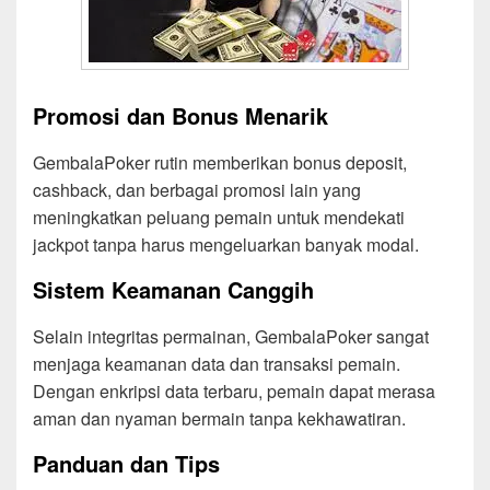
Promosi dan Bonus Menarik
GembalaPoker rutin memberikan bonus deposit,
cashback, dan berbagai promosi lain yang
meningkatkan peluang pemain untuk mendekati
jackpot tanpa harus mengeluarkan banyak modal.
Sistem Keamanan Canggih
Selain integritas permainan, GembalaPoker sangat
menjaga keamanan data dan transaksi pemain.
Dengan enkripsi data terbaru, pemain dapat merasa
aman dan nyaman bermain tanpa kekhawatiran.
Panduan dan Tips