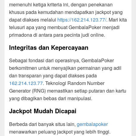
memenuhi ketiga kriteria ini, dengan penekanan
khusus pada kemudahan mendapatkan jackpot yang
dapat diakses melalui
https://162.214.123.77/
. Mari kita
telusuri apa yang membuat GembalaPoker menjadi
primadona di antara para pecinta judi online.
Integritas dan Kepercayaan
Sebagai fondasi dari operasinya, GembalaPoker
berkomitmen untuk menyajikan permainan yang adil
dan transparan yang dapat diakses pada
162.214.123.77
. Teknologi Random Number
Generator (RNG) memastikan setiap putaran dan kartu
yang dibagikan bebas dari manipulasi.
Jackpot Mudah Dicapai
Berbeda dari banyak situs lain,
gembalapoker
menawarkan peluang jackpot yang lebih tinggi.