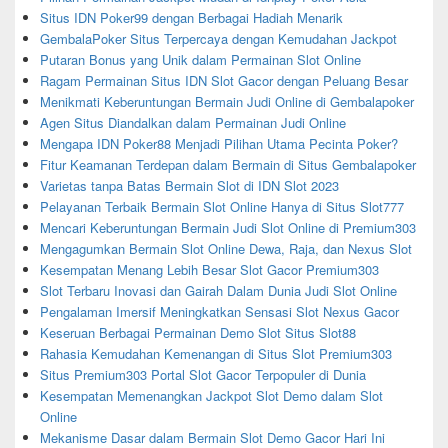
Situs IDN Poker99 dengan Berbagai Hadiah Menarik
GembalaPoker Situs Terpercaya dengan Kemudahan Jackpot
Putaran Bonus yang Unik dalam Permainan Slot Online
Ragam Permainan Situs IDN Slot Gacor dengan Peluang Besar
Menikmati Keberuntungan Bermain Judi Online di Gembalapoker
Agen Situs Diandalkan dalam Permainan Judi Online
Mengapa IDN Poker88 Menjadi Pilihan Utama Pecinta Poker?
Fitur Keamanan Terdepan dalam Bermain di Situs Gembalapoker
Varietas tanpa Batas Bermain Slot di IDN Slot 2023
Pelayanan Terbaik Bermain Slot Online Hanya di Situs Slot777
Mencari Keberuntungan Bermain Judi Slot Online di Premium303
Mengagumkan Bermain Slot Online Dewa, Raja, dan Nexus Slot
Kesempatan Menang Lebih Besar Slot Gacor Premium303
Slot Terbaru Inovasi dan Gairah Dalam Dunia Judi Slot Online
Pengalaman Imersif Meningkatkan Sensasi Slot Nexus Gacor
Keseruan Berbagai Permainan Demo Slot Situs Slot88
Rahasia Kemudahan Kemenangan di Situs Slot Premium303
Situs Premium303 Portal Slot Gacor Terpopuler di Dunia
Kesempatan Memenangkan Jackpot Slot Demo dalam Slot
Online
Mekanisme Dasar dalam Bermain Slot Demo Gacor Hari Ini