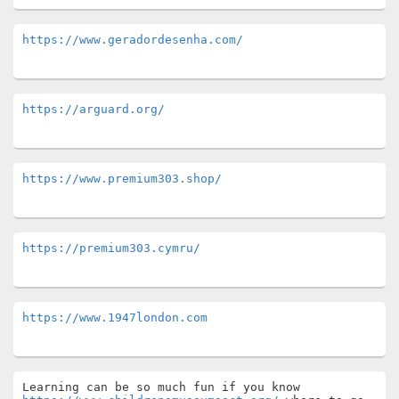
https://www.geradordesenha.com/
https://arguard.org/
https://www.premium303.shop/
https://premium303.cymru/
https://www.1947london.com
Learning can be so much fun if you know 