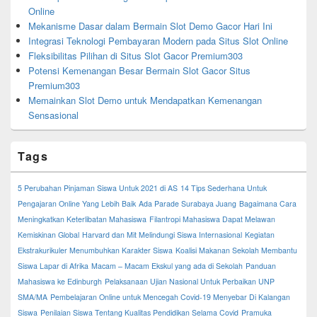
Online
Mekanisme Dasar dalam Bermain Slot Demo Gacor Hari Ini
Integrasi Teknologi Pembayaran Modern pada Situs Slot Online
Fleksibilitas Pilihan di Situs Slot Gacor Premium303
Potensi Kemenangan Besar Bermain Slot Gacor Situs
Premium303
Memainkan Slot Demo untuk Mendapatkan Kemenangan
Sensasional
Tags
5 Perubahan Pinjaman Siswa Untuk 2021 di AS
14 Tips Sederhana Untuk
Pengajaran Online Yang Lebih Baik
Ada Parade Surabaya Juang
Bagaimana Cara
Meningkatkan Keterlibatan Mahasiswa
Filantropi Mahasiswa Dapat Melawan
Kemiskinan Global
Harvard dan Mit Melindungi Siswa Internasional
Kegiatan
Ekstrakurikuler Menumbuhkan Karakter Siswa
Koalisi Makanan Sekolah Membantu
Siswa Lapar di Afrika
Macam – Macam Ekskul yang ada di Sekolah
Panduan
Mahasiswa ke Edinburgh
Pelaksanaan Ujian Nasional Untuk Perbaikan UNP
SMA/MA
Pembelajaran Online untuk Mencegah Covid-19 Menyebar Di Kalangan
Siswa
Penilaian Siswa Tentang Kualitas Pendidikan Selama Covid
Pramuka