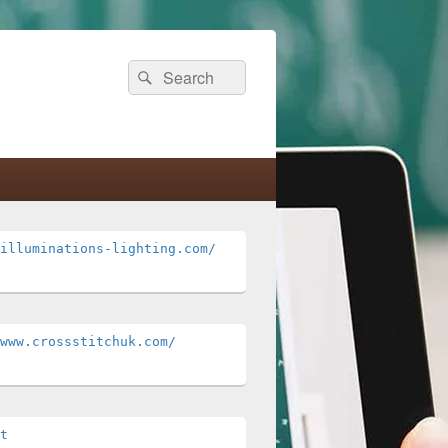
Search
Search
for:
illuminations-lighting.com/
www.crossstitchuk.com/ 
t