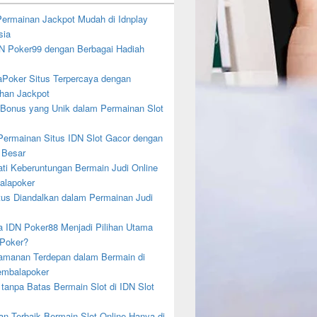
 Permainan Jackpot Mudah di Idnplay
sia
DN Poker99 dengan Berbagai Hadiah
Poker Situs Terpercaya dengan
an Jackpot
 Bonus yang Unik dalam Permainan Slot
ermainan Situs IDN Slot Gacor dengan
 Besar
ti Keberuntungan Bermain Judi Online
alapoker
tus Diandalkan dalam Permainan Judi
 IDN Poker88 Menjadi Pilihan Utama
 Poker?
eamanan Terdepan dalam Bermain di
embalapoker
 tanpa Batas Bermain Slot di IDN Slot
an Terbaik Bermain Slot Online Hanya di