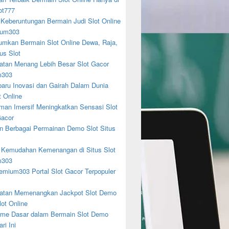
ot777
 Keberuntungan Bermain Judi Slot Online
ium303
mkan Bermain Slot Online Dewa, Raja,
us Slot
tan Menang Lebih Besar Slot Gacor
m303
baru Inovasi dan Gairah Dalam Dunia
t Online
man Imersif Meningkatkan Sensasi Slot
acor
n Berbagai Permainan Demo Slot Situs
 Kemudahan Kemenangan di Situs Slot
m303
emium303 Portal Slot Gacor Terpopuler
tan Memenangkan Jackpot Slot Demo
lot Online
me Dasar dalam Bermain Slot Demo
ri Ini