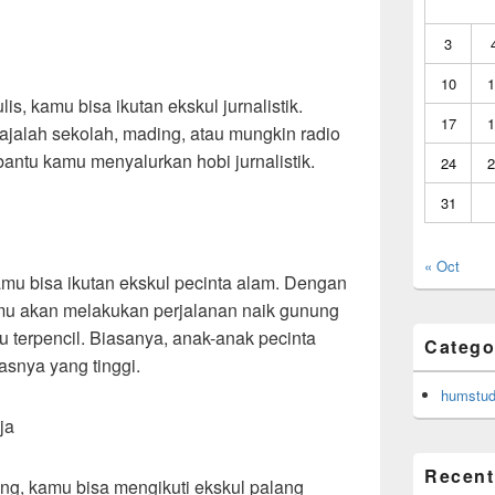
3
10
1
s, kamu bisa ikutan ekskul jurnalistik.
17
1
majalah sekolah, mading, atau mungkin radio
antu kamu menyalurkan hobi jurnalistik.
24
2
31
« Oct
amu bisa ikutan ekskul pecinta alam. Dengan
kamu akan melakukan perjalanan naik gunung
 terpencil. Biasanya, anak-anak pecinta
Catego
asnya yang tinggi.
humstud
ja
Recent
g, kamu bisa mengikuti ekskul palang