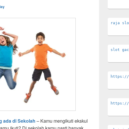
May
raja slo
slot gac
https://
https://
 ada di Sekolah
– Kamu mengikuti ekskul
amu ikuti? Di sekolah kamu pasti banyak