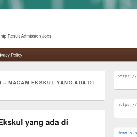
ship Result Admission Jobs
ivacy Policy
Primary
https://
Sidebar
 – MACAM EKSKUL YANG ADA DI
Widget
Area
https://
kskul yang ada di
demo slo