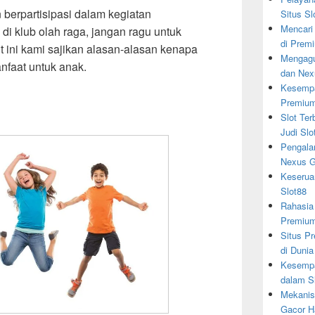
 berpartisipasi dalam kegiatan
Situs Sl
Mencari
u di klub olah raga, jangan ragu untuk
di Prem
 ini kami sajikan alasan-alasan kenapa
Mengagu
anfaat untuk anak.
dan Nex
Kesempa
Premiu
Slot Ter
Judi Slo
Pengala
Nexus G
Keserua
Slot88
Rahasia
Premiu
Situs Pr
di Dunia
Kesempa
dalam S
Mekanis
Gacor Ha