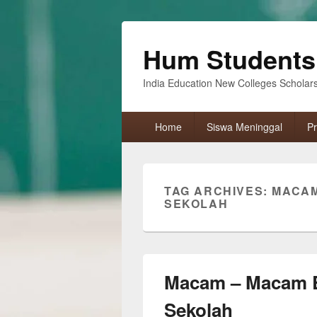
Hum Students
India Education New Colleges Scholar
Primary
Home
Siswa Meninggal
Pr
menu
TAG ARCHIVES:
MACAM
SEKOLAH
Macam – Macam E
Sekolah