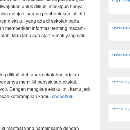
slot ind
diwajibkan untuk diikuti, meskipun hanya
bisa menjadi sarana pembentukan jati diri
acam ekskul yang ada di sekolah pada
akan memberikan informasi tentang macam-
premium3
olah. Mau tahu apa aja? Simak yang satu
premium3
ing diikuti oleh anak sekolahan adalah
ebenarnya memiliki banyak sub-ekskul,
https://
u voli. Dengan mengikuti ekskul ini, kamu jadi
gasah keterampilan kamu.
sbobet365
https://
liki manfaat yang hampir sama dengan