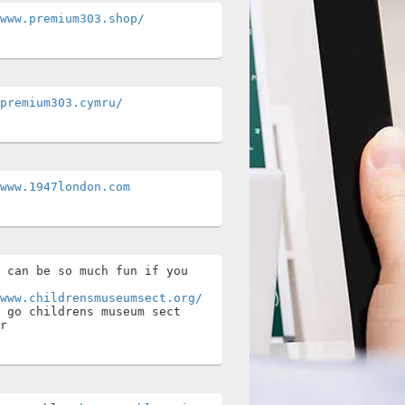
www.premium303.shop/
premium303.cymru/
www.1947london.com
 can be so much fun if you 
www.childrensmuseumsect.org/
 go childrens museum sect 
r