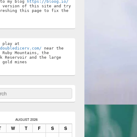
to my blog 
https://bloog.io/
 version of this site and try 
reshing this page to fix the 
Stay and play at 
doubledicerv.com/
 near the 
 Ruby Mountains, the 
k Reservoir and the large 
 gold mines
ch
AUGUST 2026
T
W
T
F
S
S