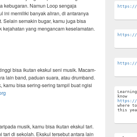
aga kebugaran. Namun Loop sengaja
https://
ni memiliki banyak aliran, di antaranya
t. Selain semakin bugar, kamu juga bisa
ndak kejahatan yang mengancam keselamatan.
https://
https://
inggi bisa ikutan ekskul seni musik. Macam-
ra lain band, paduan suara, atau drumband.
 kamu bisa sering-sering tampil buat ngisi
org
Learning
know 
https://
where to
this yea
ripada musik, kamu bisa ikutan ekskul tari.
tari di sekolah. Ekskul tersebut antara lain