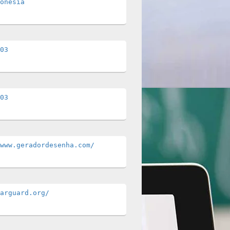
onesia
03
03
www.geradordesenha.com/
arguard.org/