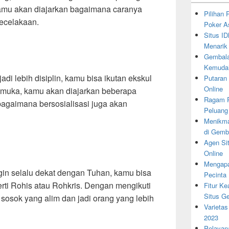
mu akan diajarkan bagaimana caranya
Pilihan
ecelakaan.
Poker A
Situs I
Menarik
Gembala
Kemudah
adi lebih disiplin, kamu bisa ikutan ekskul
Putaran
Online
amuka, kamu akan diajarkan beberapa
Ragam P
 bagaimana bersosialisasi juga akan
Peluang
Menikma
di Gemb
Agen Si
Online
Mengapa
in selalu dekat dengan Tuhan, kamu bisa
Pecinta
rti Rohis atau Rohkris. Dengan mengikuti
Fitur K
Situs G
 sosok yang alim dan jadi orang yang lebih
Varietas
2023
Pelayan