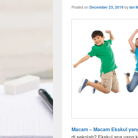
Posted on
December 23, 2019
by
Ian 
Macam – Macam Ekskul yang
di sekolah? Ekskul apa yang k