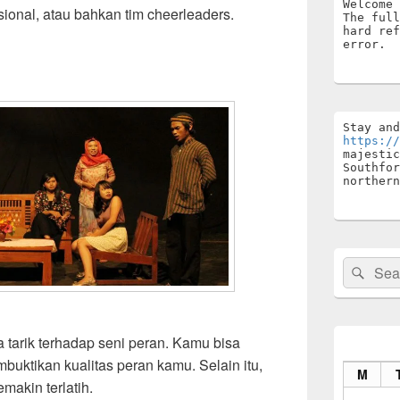
Welcome 
disional, atau bahkan tim cheerleaders.
The full
hard ref
error.
https://
majestic
Southfor
northern
Search
Sear
for:
 tarik terhadap seni peran. Kamu bisa
buktikan kualitas peran kamu. Selain itu,
M
makin terlatih.