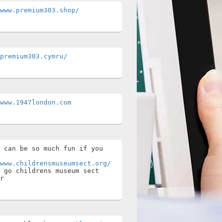
www.premium303.shop/
premium303.cymru/
www.1947london.com
 can be so much fun if you 
www.childrensmuseumsect.org/
 go childrens museum sect 
r