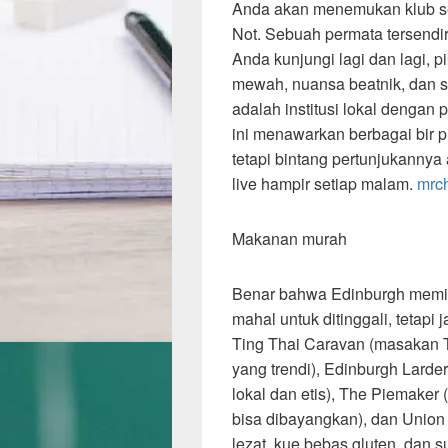
Anda akan menemukan klub se
Not. Sebuah permata tersendir
Anda kunjungi lagi dan lagi, 
mewah, nuansa beatnik, dan s
adalah institusi lokal dengan
ini menawarkan berbagai bir pu
tetapi bintang pertunjukannya 
live hampir setiap malam.
mrc
Makanan murah
Benar bahwa Edinburgh memili
mahal untuk ditinggali, tetapi
Ting Thai Caravan (masakan T
yang trendi), Edinburgh Larde
lokal dan etis), The Piemaker 
bisa dibayangkan), dan Union 
lezat, kue bebas gluten, dan 