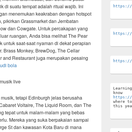
k di suatu tempat adalah ritual wajib. Ini
https://
gan menemukan keakraban dengan hotspot
, pikirkan Grassmarket dan Jembatan
 Row dan Cowgate. Untuk percakapan yang
https://
luar ruangan, Anda bisa melihat The Pear
k untuk saat-saat nyaman di dekat perapian
bir. Brass Monkey, BrewDog, The Cellar
r and Restaurant juga merupakan pesaing
https://
judi bola
musik live
Learning
know 
musik, tetapi Edinburgh jelas berusaha
https://
where to
Cabaret Voltaire, The Liquid Room, dan The
this yea
ang tepat untuk malam-malam yang bebas
perlu. Mereka yang suka berpakaian sampai
eorge St dan kawasan Kota Baru di mana