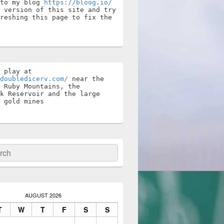
to my blog 
https://bloog.io/
 version of this site and try 
reshing this page to fix the 
Stay and play at 
doubledicerv.com/
 near the 
 Ruby Mountains, the 
k Reservoir and the large 
 gold mines
ch
AUGUST 2026
T
W
T
F
S
S