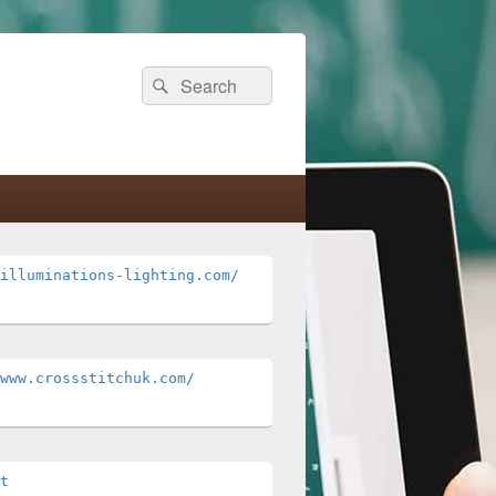
Search
Search
for:
illuminations-lighting.com/
www.crossstitchuk.com/ 
t