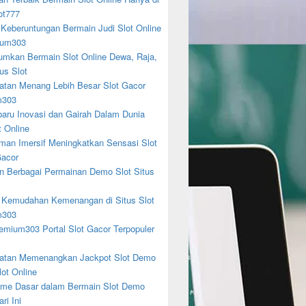
ot777
 Keberuntungan Bermain Judi Slot Online
ium303
mkan Bermain Slot Online Dewa, Raja,
us Slot
tan Menang Lebih Besar Slot Gacor
m303
baru Inovasi dan Gairah Dalam Dunia
t Online
man Imersif Meningkatkan Sensasi Slot
acor
n Berbagai Permainan Demo Slot Situs
 Kemudahan Kemenangan di Situs Slot
m303
emium303 Portal Slot Gacor Terpopuler
tan Memenangkan Jackpot Slot Demo
lot Online
me Dasar dalam Bermain Slot Demo
ri Ini