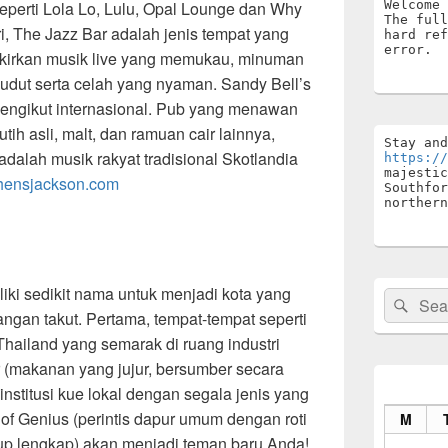
Welcome 
perti Lola Lo, Lulu, Opal Lounge dan Why
The full
i, The Jazz Bar adalah jenis tempat yang
hard ref
error.
pikirkan musik live yang memukau, minuman
udut serta celah yang nyaman. Sandy Bell’s
 pengikut internasional. Pub yang menawan
tih asli, malt, dan ramuan cair lainnya,
adalah musik rakyat tradisional Skotlandia
https://
majestic
hensjackson.com
Southfor
northern
ki sedikit nama untuk menjadi kota yang
Search
Sear
 jangan takut. Pertama, tempat-tempat seperti
for:
hailand yang semarak di ruang industri
r (makanan yang jujur, bersumber secara
(institusi kue lokal dengan segala jenis yang
of Genius (perintis dapur umum dengan roti
M
sup lengkap) akan menjadi teman baru Anda!