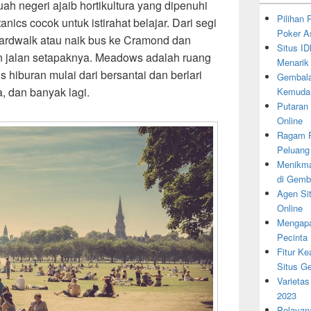
uah negeri ajaib hortikultura yang dipenuhi
Pilihan
nics cocok untuk istirahat belajar. Dari segi
Poker A
oardwalk atau naik bus ke Cramond dan
Situs I
 dan jalan setapaknya. Meadows adalah ruang
Menarik
 hiburan mulai dari bersantai dan berlari
Gembala
a, dan banyak lagi.
Kemudah
Putaran
Online
Ragam P
Peluang
Menikma
di Gemb
Agen Si
Online
Mengapa
Pecinta
Fitur K
Situs G
Varietas
2023
Pelayan