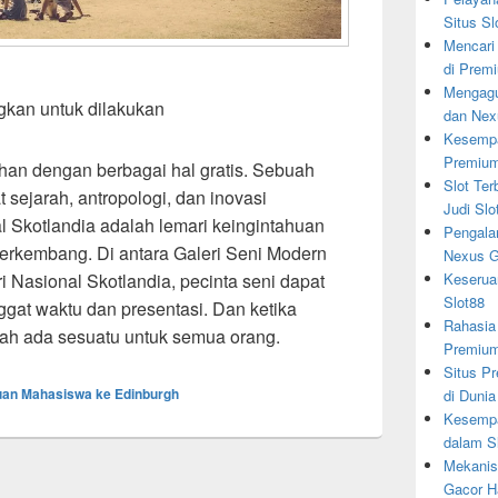
Situs Sl
Mencari
di Prem
Mengagu
gkan untuk dilakukan
dan Nex
Kesempa
Premiu
han dengan berbagai hal gratis. Sebuah
Slot Ter
 sejarah, antropologi, dan inovasi
Judi Slo
 Skotlandia adalah lemari keingintahuan
Pengala
berkembang. Di antara Galeri Seni Modern
Nexus G
Keserua
i Nasional Skotlandia, pecinta seni dapat
Slot88
enggat waktu dan presentasi. Dan ketika
Rahasia
fiah ada sesuatu untuk semua orang.
Premiu
Situs Pr
an Mahasiswa ke Edinburgh
di Dunia
Kesempa
dalam S
Mekanis
Gacor Ha