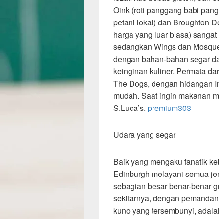
Oink (roti panggang babi pan
petani lokal) dan Broughton De
harga yang luar biasa) sangat
sedangkan Wings dan Mosque 
dengan bahan-bahan segar d
keinginan kuliner. Permata da
The Dogs, dengan hidangan In
mudah. Saat ingin makanan ma
S.Luca’s.
premium303
Udara yang segar
Baik yang mengaku fanatik ke
Edinburgh melayani semua jen
sebagian besar benar-benar gr
sekitarnya, dengan pemandan
kuno yang tersembunyi, adalah