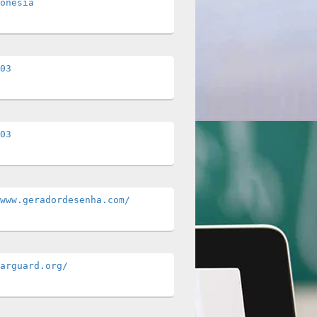
onesia
03
03
www.geradordesenha.com/
arguard.org/