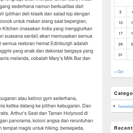
ggang sederhana namun berkualitas dari
3
li (pilihan deli klasik dan salad top dengan
 cocok untuk makan siang saat bepergian,
10
1
Kitchen (masakan India yang menggiurkan
17
1
an suasana santai) akan memuaskan semua
ri semua restoran hemat Edinburgh adalah
24
2
ggris yang enak dan dekorasi bergaya yang
31
nis melanda, cobalah Mary’s Milk Bar dan
« Oct
Catego
bugaran atau kelinci gym sederhana,
is ketika datang ke pilihan kebugaran. Dan
humstud
atis. Arthur’s Seat dan Taman Holyrood di
gan panorama, koloni angsa dan reruntuhan
Recent
 tempat magis untuk hiking, bersepeda,