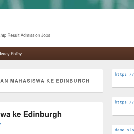
ship Result Admission Jobs
ivacy Policy
Primary
https://
Sidebar
AN MAHASISWA KE EDINBURGH
Widget
Area
https://
wa ke Edinburgh
y
demo slo