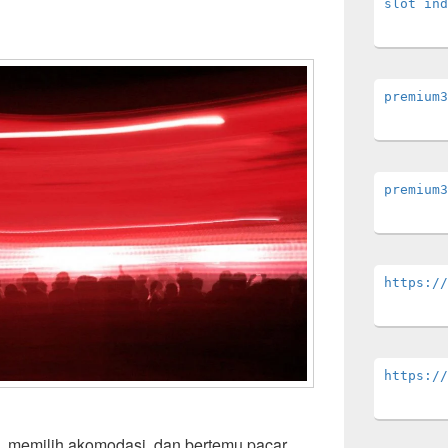
slot ind
premium3
premium3
https://
https://
n, memilih akomodasi, dan bertemu pacar