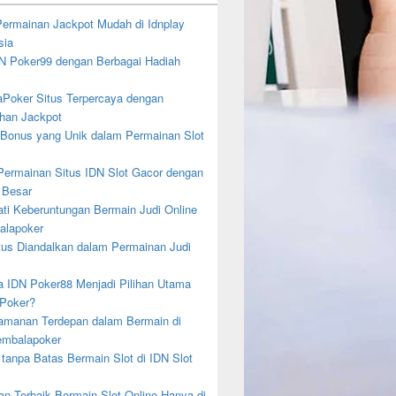
 Permainan Jackpot Mudah di Idnplay
sia
DN Poker99 dengan Berbagai Hadiah
Poker Situs Terpercaya dengan
an Jackpot
 Bonus yang Unik dalam Permainan Slot
ermainan Situs IDN Slot Gacor dengan
 Besar
ti Keberuntungan Bermain Judi Online
alapoker
tus Diandalkan dalam Permainan Judi
 IDN Poker88 Menjadi Pilihan Utama
 Poker?
eamanan Terdepan dalam Bermain di
embalapoker
 tanpa Batas Bermain Slot di IDN Slot
an Terbaik Bermain Slot Online Hanya di