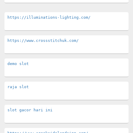
Primary
https://illuminations-lighting.com/
Sidebar
Widget
Area
https://www.crossstitchuk.com/ 
demo slot
raja slot
slot gacor hari ini