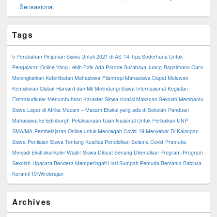
Sensasional
Tags
5 Perubahan Pinjaman Siswa Untuk 2021 di AS
14 Tips Sederhana Untuk
Pengajaran Online Yang Lebih Baik
Ada Parade Surabaya Juang
Bagaimana Cara
Meningkatkan Keterlibatan Mahasiswa
Filantropi Mahasiswa Dapat Melawan
Kemiskinan Global
Harvard dan Mit Melindungi Siswa Internasional
Kegiatan
Ekstrakurikuler Menumbuhkan Karakter Siswa
Koalisi Makanan Sekolah Membantu
Siswa Lapar di Afrika
Macam – Macam Ekskul yang ada di Sekolah
Panduan
Mahasiswa ke Edinburgh
Pelaksanaan Ujian Nasional Untuk Perbaikan UNP
SMA/MA
Pembelajaran Online untuk Mencegah Covid-19 Menyebar Di Kalangan
Siswa
Penilaian Siswa Tentang Kualitas Pendidikan Selama Covid
Pramuka
Menjadi Ekstrakurikuler Wajib!
Siswa Dibuat Senang Dikenalkan Program-Program
Sekolah
Upacara Bendera Memperingati Hari Sumpah Pemuda Bersama Babinsa
Koramil 10/Wirobrajan
Archives