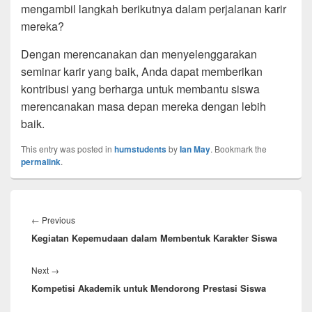
mengambil langkah berikutnya dalam perjalanan karir
mereka?
Dengan merencanakan dan menyelenggarakan
seminar karir yang baik, Anda dapat memberikan
kontribusi yang berharga untuk membantu siswa
merencanakan masa depan mereka dengan lebih
baik.
This entry was posted in
humstudents
by
Ian May
. Bookmark the
permalink
.
Post
navigation
Previous
←
Previous
Kegiatan Kepemudaan dalam Membentuk Karakter Siswa
post:
Next
Next
→
Kompetisi Akademik untuk Mendorong Prestasi Siswa
post: