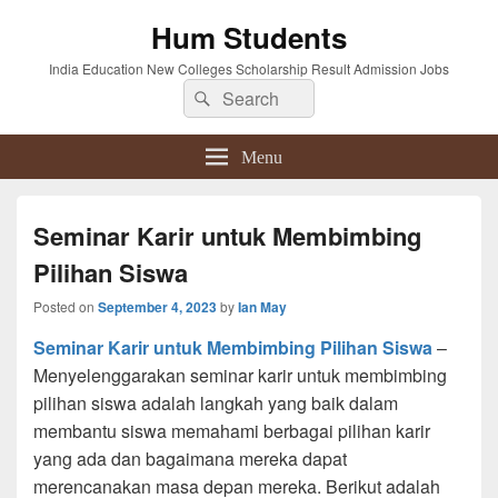
Hum Students
India Education New Colleges Scholarship Result Admission Jobs
Search
Search
for:
Menu
Seminar Karir untuk Membimbing
Pilihan Siswa
Posted on
September 4, 2023
by
Ian May
Seminar Karir untuk Membimbing Pilihan Siswa
–
Menyelenggarakan seminar karir untuk membimbing
pilihan siswa adalah langkah yang baik dalam
membantu siswa memahami berbagai pilihan karir
yang ada dan bagaimana mereka dapat
merencanakan masa depan mereka. Berikut adalah