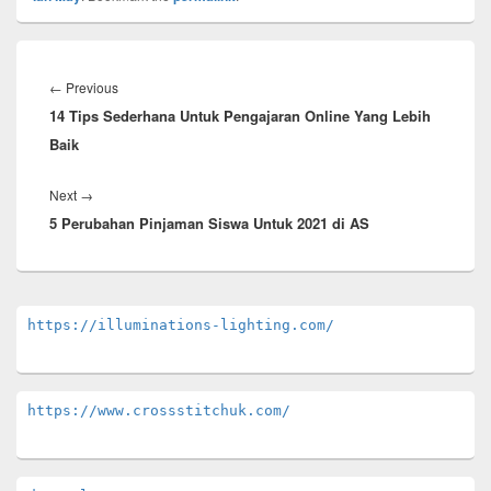
Post
navigation
Previous
←
Previous
14 Tips Sederhana Untuk Pengajaran Online Yang Lebih
post:
Baik
Next
Next
→
5 Perubahan Pinjaman Siswa Untuk 2021 di AS
post:
Primary
https://illuminations-lighting.com/
Sidebar
Widget
Area
https://www.crossstitchuk.com/ 