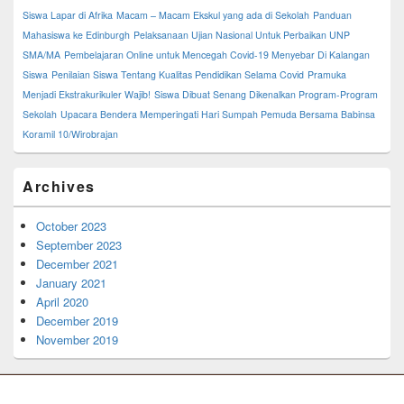
Siswa Lapar di Afrika
Macam – Macam Ekskul yang ada di Sekolah
Panduan
Mahasiswa ke Edinburgh
Pelaksanaan Ujian Nasional Untuk Perbaikan UNP
SMA/MA
Pembelajaran Online untuk Mencegah Covid-19 Menyebar Di Kalangan
Siswa
Penilaian Siswa Tentang Kualitas Pendidikan Selama Covid
Pramuka
Menjadi Ekstrakurikuler Wajib!
Siswa Dibuat Senang Dikenalkan Program-Program
Sekolah
Upacara Bendera Memperingati Hari Sumpah Pemuda Bersama Babinsa
Koramil 10/Wirobrajan
Archives
October 2023
September 2023
December 2021
January 2021
April 2020
December 2019
November 2019