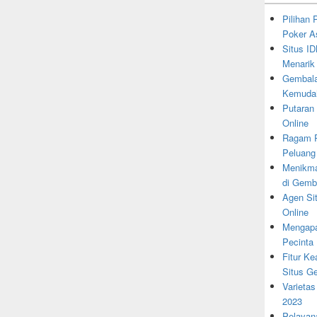
Pilihan
Poker A
Situs I
Menarik
Gembala
Kemudah
Putaran
Online
Ragam P
Peluang
Menikma
di Gemb
Agen Si
Online
Mengapa
Pecinta
Fitur K
Situs G
Varietas
2023
Pelayan