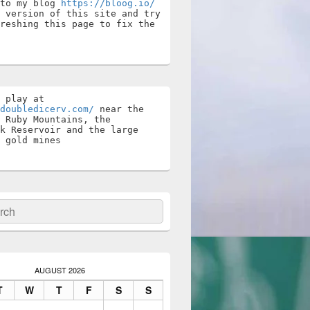
to my blog 
https://bloog.io/
 version of this site and try 
reshing this page to fix the 
Stay and play at 
doubledicerv.com/
 near the 
 Ruby Mountains, the 
k Reservoir and the large 
 gold mines
ch
AUGUST 2026
T
W
T
F
S
S