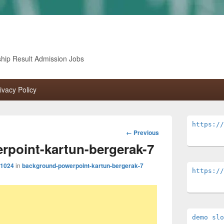
ship Result Admission Jobs
ivacy Policy
Primary
https://
Sidebar
Image
← Previous
Widget
navigation
point-kartun-bergerak-7
Area
 1024
in
background-powerpoint-kartun-bergerak-7
https://
demo slo