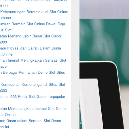
ot777
 Keberuntungan Bermain Judi Slot Online
ium303
mkan Bermain Slot Online Dewa, Raja,
us Slot
tan Menang Lebih Besar Slot Gacor
m303
baru Inovasi dan Gairah Dalam Dunia
t Online
man Imersif Meningkatkan Sensasi Slot
acor
n Berbagai Permainan Demo Slot Situs
 Kemudahan Kemenangan di Situs Slot
m303
emium303 Portal Slot Gacor Terpopuler
tan Memenangkan Jackpot Slot Demo
lot Online
me Dasar dalam Bermain Slot Demo
ri Ini