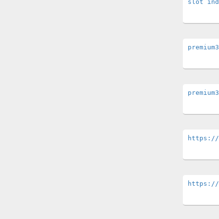
slot ind
premium3
premium3
https://
https://