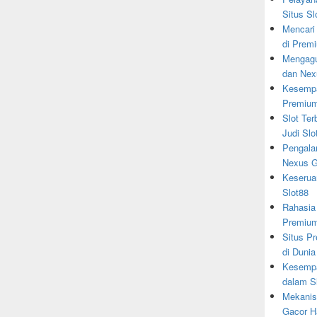
Situs Sl
Mencari
di Prem
Mengagu
dan Nex
Kesempa
Premiu
Slot Ter
Judi Slo
Pengala
Nexus G
Keserua
Slot88
Rahasia
Premiu
Situs Pr
di Dunia
Kesempa
dalam S
Mekanis
Gacor Ha