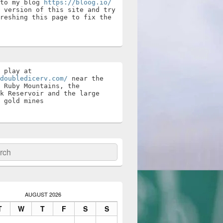
to my blog 
https://bloog.io/
 version of this site and try 
reshing this page to fix the 
Stay and play at 
doubledicerv.com/
 near the 
 Ruby Mountains, the 
k Reservoir and the large 
 gold mines
ch
AUGUST 2026
T
W
T
F
S
S