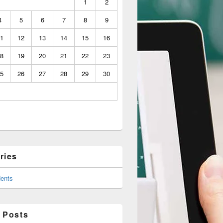
1
2
4
5
6
7
8
9
1
12
13
14
15
16
8
19
20
21
22
23
5
26
27
28
29
30
ries
ents
 Posts