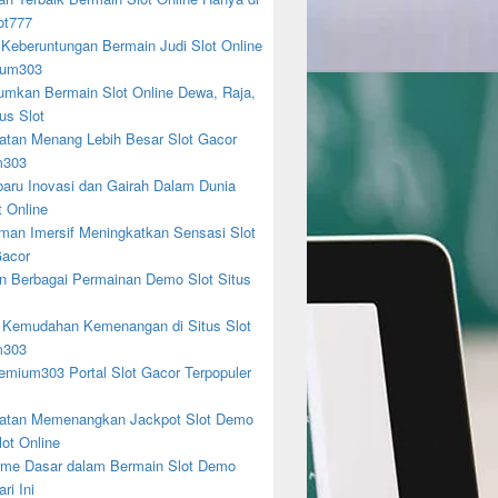
ot777
 Keberuntungan Bermain Judi Slot Online
ium303
mkan Bermain Slot Online Dewa, Raja,
us Slot
tan Menang Lebih Besar Slot Gacor
m303
baru Inovasi dan Gairah Dalam Dunia
t Online
man Imersif Meningkatkan Sensasi Slot
acor
n Berbagai Permainan Demo Slot Situs
 Kemudahan Kemenangan di Situs Slot
m303
emium303 Portal Slot Gacor Terpopuler
tan Memenangkan Jackpot Slot Demo
lot Online
me Dasar dalam Bermain Slot Demo
ri Ini