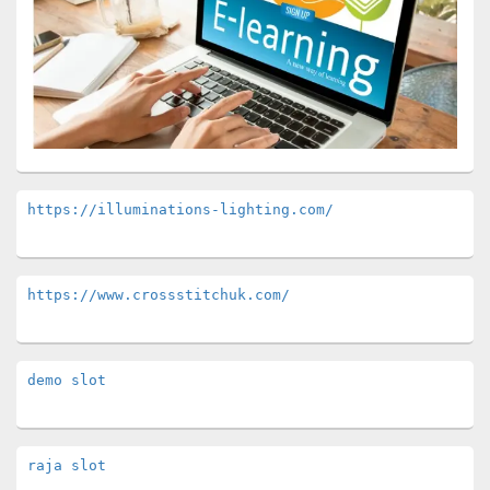
Primary
https://illuminations-lighting.com/
Sidebar
Widget
Area
https://www.crossstitchuk.com/ 
demo slot
raja slot