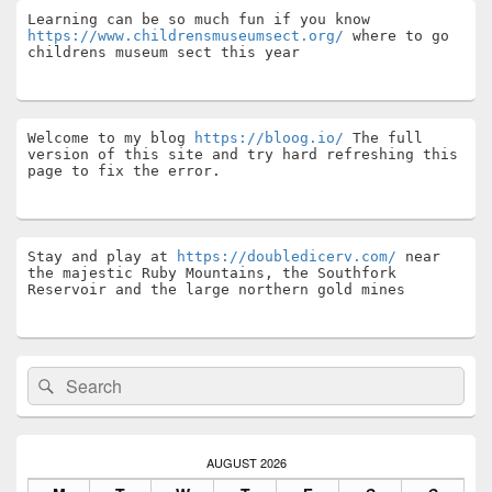
Learning can be so much fun if you know 
https://www.childrensmuseumsect.org/
 where to go 
childrens museum sect this year
Welcome to my blog 
https://bloog.io/
 The full 
version of this site and try hard refreshing this 
page to fix the error.
Stay and play at 
https://doubledicerv.com/
 near 
the majestic Ruby Mountains, the Southfork 
Reservoir and the large northern gold mines
Search
Search
for:
AUGUST 2026