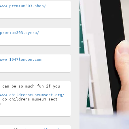
www.premium303.shop/
premium303.cymru/
www.1947london.com
 can be so much fun if you 
www.childrensmuseumsect.org/
 go childrens museum sect 
r