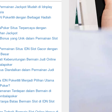
 Permainan Jackpot Mudah di Idnplay
sia
DN Poker99 dengan Berbagai Hadiah
Poker Situs Terpercaya dengan
an Jackpot
 Bonus yang Unik dalam Permainan Slot
ermainan Situs IDN Slot Gacor dengan
 Besar
ti Keberuntungan Bermain Judi Online
alapoker
tus Diandalkan dalam Permainan Judi
 IDN Poker88 Menjadi Pilihan Utama
 Poker?
eamanan Terdepan dalam Bermain di
embalapoker
 tanpa Batas Bermain Slot di IDN Slot
an Terbaik Bermain Slot Online Hanya di