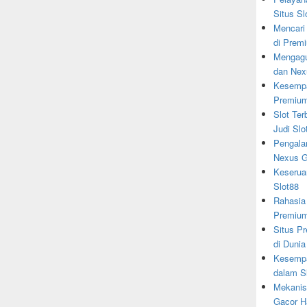
Situs Sl
Mencari
di Prem
Mengagu
dan Nex
Kesempa
Premiu
Slot Ter
Judi Slo
Pengala
Nexus G
Keserua
Slot88
Rahasia
Premiu
Situs Pr
di Dunia
Kesempa
dalam S
Mekanis
Gacor Ha