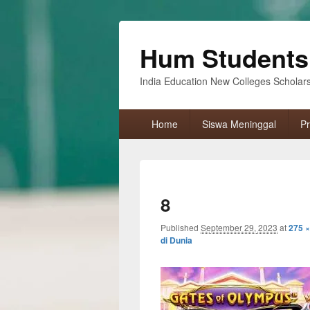
Hum Students
India Education New Colleges Scholar
Primary
Home
Siswa Meninggal
Pr
menu
8
Published
September 29, 2023
at
275 ×
di Dunia