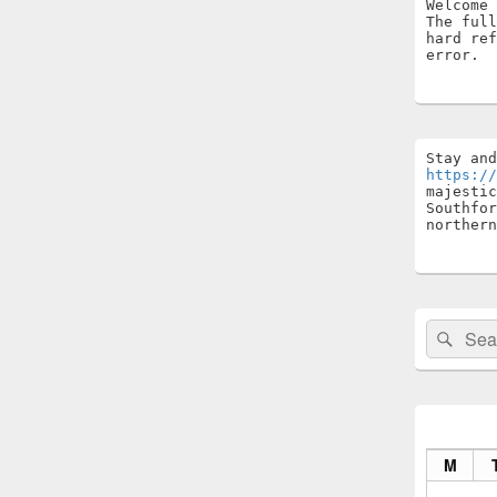
Welcome 
The full
hard ref
error.
https://
majestic
Southfor
northern
Search
Sear
for:
M