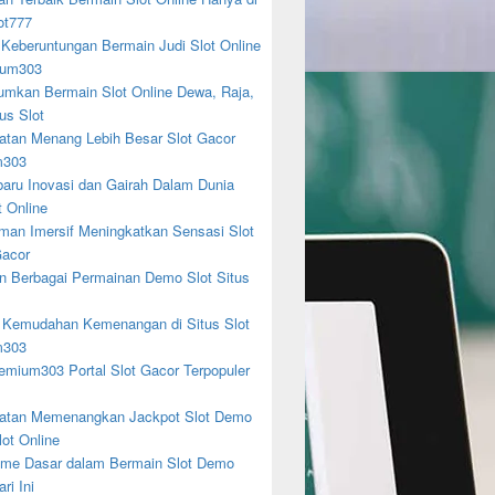
ot777
 Keberuntungan Bermain Judi Slot Online
ium303
mkan Bermain Slot Online Dewa, Raja,
us Slot
tan Menang Lebih Besar Slot Gacor
m303
baru Inovasi dan Gairah Dalam Dunia
t Online
man Imersif Meningkatkan Sensasi Slot
acor
n Berbagai Permainan Demo Slot Situs
 Kemudahan Kemenangan di Situs Slot
m303
emium303 Portal Slot Gacor Terpopuler
tan Memenangkan Jackpot Slot Demo
lot Online
me Dasar dalam Bermain Slot Demo
ri Ini