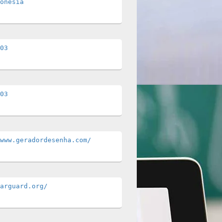
onesia
03
03
www.geradordesenha.com/
arguard.org/