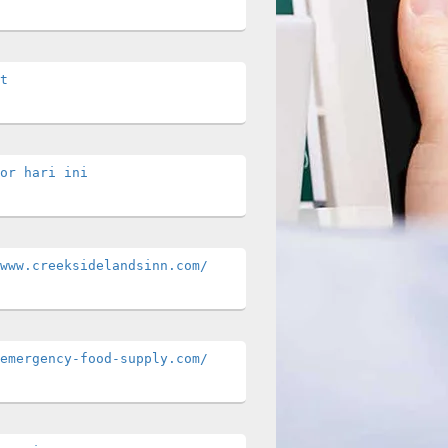
t
or hari ini
www.creeksidelandsinn.com/
emergency-food-supply.com/