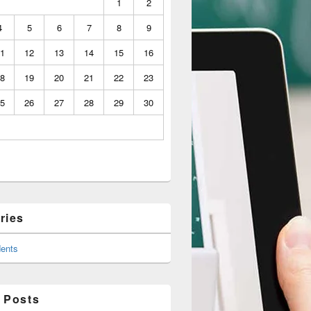
1
2
4
5
6
7
8
9
1
12
13
14
15
16
8
19
20
21
22
23
5
26
27
28
29
30
ries
ents
 Posts