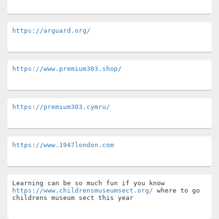
https://arguard.org/
https://www.premium303.shop/
https://premium303.cymru/
https://www.1947london.com
Learning can be so much fun if you know 
https://www.childrensmuseumsect.org/
 where to go 
childrens museum sect this year