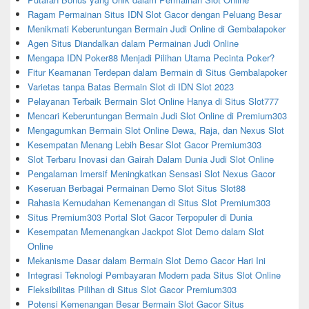
Ragam Permainan Situs IDN Slot Gacor dengan Peluang Besar
Menikmati Keberuntungan Bermain Judi Online di Gembalapoker
Agen Situs Diandalkan dalam Permainan Judi Online
Mengapa IDN Poker88 Menjadi Pilihan Utama Pecinta Poker?
Fitur Keamanan Terdepan dalam Bermain di Situs Gembalapoker
Varietas tanpa Batas Bermain Slot di IDN Slot 2023
Pelayanan Terbaik Bermain Slot Online Hanya di Situs Slot777
Mencari Keberuntungan Bermain Judi Slot Online di Premium303
Mengagumkan Bermain Slot Online Dewa, Raja, dan Nexus Slot
Kesempatan Menang Lebih Besar Slot Gacor Premium303
Slot Terbaru Inovasi dan Gairah Dalam Dunia Judi Slot Online
Pengalaman Imersif Meningkatkan Sensasi Slot Nexus Gacor
Keseruan Berbagai Permainan Demo Slot Situs Slot88
Rahasia Kemudahan Kemenangan di Situs Slot Premium303
Situs Premium303 Portal Slot Gacor Terpopuler di Dunia
Kesempatan Memenangkan Jackpot Slot Demo dalam Slot
Online
Mekanisme Dasar dalam Bermain Slot Demo Gacor Hari Ini
Integrasi Teknologi Pembayaran Modern pada Situs Slot Online
Fleksibilitas Pilihan di Situs Slot Gacor Premium303
Potensi Kemenangan Besar Bermain Slot Gacor Situs