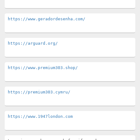
https://www.geradordesenha.com/
https://arguard.org/
https://www.premium303.shop/
https://premium303.cymru/
https://www.1947london.com