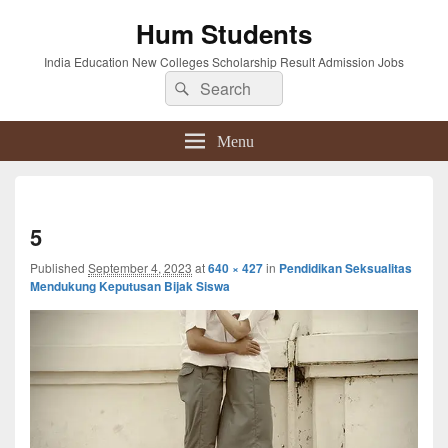
Hum Students
India Education New Colleges Scholarship Result Admission Jobs
Search
Search
for:
Menu
Imag
navi
5
Published
September 4, 2023
at
640 × 427
in
Pendidikan Seksualitas
Mendukung Keputusan Bijak Siswa