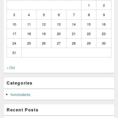
1
2
3
4
5
6
7
8
9
10
11
12
13
14
15
16
17
18
19
20
21
22
23
24
25
26
27
28
29
30
31
« Oct
Categories
humstudents
Recent Posts