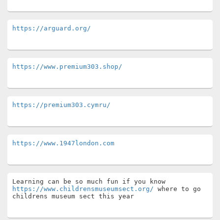
https://arguard.org/
https://www.premium303.shop/
https://premium303.cymru/
https://www.1947london.com
Learning can be so much fun if you know 
https://www.childrensmuseumsect.org/
 where to go 
childrens museum sect this year