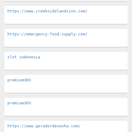
https://www.creeksidelandsinn.com/
https://emergency-food-supply.com/
slot indonesia
premium303
premium303
https://www.geradordesenha.com/