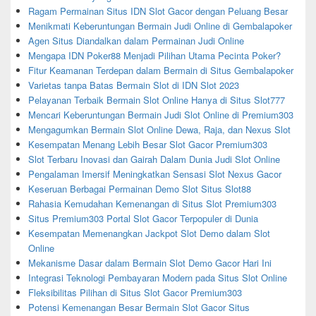
Ragam Permainan Situs IDN Slot Gacor dengan Peluang Besar
Menikmati Keberuntungan Bermain Judi Online di Gembalapoker
Agen Situs Diandalkan dalam Permainan Judi Online
Mengapa IDN Poker88 Menjadi Pilihan Utama Pecinta Poker?
Fitur Keamanan Terdepan dalam Bermain di Situs Gembalapoker
Varietas tanpa Batas Bermain Slot di IDN Slot 2023
Pelayanan Terbaik Bermain Slot Online Hanya di Situs Slot777
Mencari Keberuntungan Bermain Judi Slot Online di Premium303
Mengagumkan Bermain Slot Online Dewa, Raja, dan Nexus Slot
Kesempatan Menang Lebih Besar Slot Gacor Premium303
Slot Terbaru Inovasi dan Gairah Dalam Dunia Judi Slot Online
Pengalaman Imersif Meningkatkan Sensasi Slot Nexus Gacor
Keseruan Berbagai Permainan Demo Slot Situs Slot88
Rahasia Kemudahan Kemenangan di Situs Slot Premium303
Situs Premium303 Portal Slot Gacor Terpopuler di Dunia
Kesempatan Memenangkan Jackpot Slot Demo dalam Slot
Online
Mekanisme Dasar dalam Bermain Slot Demo Gacor Hari Ini
Integrasi Teknologi Pembayaran Modern pada Situs Slot Online
Fleksibilitas Pilihan di Situs Slot Gacor Premium303
Potensi Kemenangan Besar Bermain Slot Gacor Situs