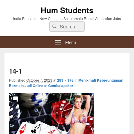
Hum Students
India Education New Colleges Scholarship Result Admission Jobs
Search
Search
for:
Menu
Imag
navi
14-1
Published
October 7, 2023
at
283 × 178
in
Menikmati Keberuntungan
Bermain Judi Online di Gembalapoker