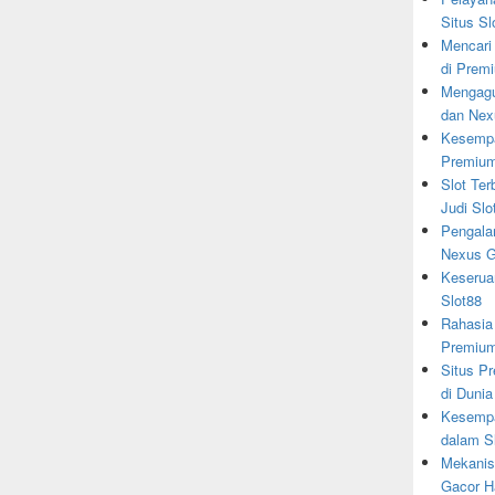
Situs Sl
Mencari
di Prem
Mengagu
dan Nex
Kesempa
Premiu
Slot Ter
Judi Slo
Pengala
Nexus G
Keserua
Slot88
Rahasia
Premiu
Situs Pr
di Dunia
Kesempa
dalam S
Mekanis
Gacor Ha