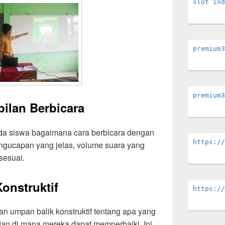
slot ind
premium3
premium3
ilan Berbicara
da siswa bagaimana cara berbicara dengan
https://
ngucapan yang jelas, volume suara yang
sesuai.
onstruktif
https://
kan umpan balik konstruktif tentang apa yang
an di mana mereka dapat memperbaiki. Ini