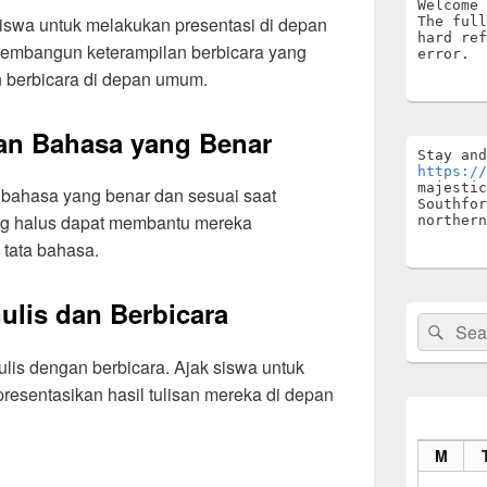
Welcome 
iswa untuk melakukan presentasi di depan
The full
hard ref
membangun keterampilan berbicara yang
error.
 berbicara di depan umum.
n Bahasa yang Benar
https://
majestic
bahasa yang benar dan sesuai saat
Southfor
ang halus dapat membantu mereka
northern
tata bahasa.
ulis dan Berbicara
Search
Sear
for:
is dengan berbicara. Ajak siswa untuk
 presentasikan hasil tulisan mereka di depan
M
n