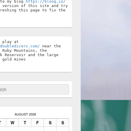
to my blog 
https://bloog.io/
 version of this site and try 
reshing this page to fix the 
Stay and play at 
doubledicerv.com/
 near the 
 Ruby Mountains, the 
k Reservoir and the large 
 gold mines
ch
AUGUST 2026
T
W
T
F
S
S