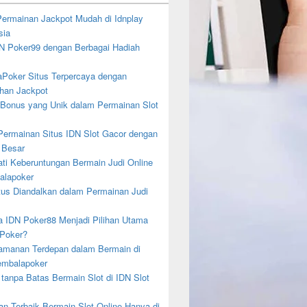
 Permainan Jackpot Mudah di Idnplay
sia
DN Poker99 dengan Berbagai Hadiah
Poker Situs Terpercaya dengan
an Jackpot
 Bonus yang Unik dalam Permainan Slot
ermainan Situs IDN Slot Gacor dengan
 Besar
ti Keberuntungan Bermain Judi Online
alapoker
tus Diandalkan dalam Permainan Judi
 IDN Poker88 Menjadi Pilihan Utama
 Poker?
eamanan Terdepan dalam Bermain di
embalapoker
 tanpa Batas Bermain Slot di IDN Slot
an Terbaik Bermain Slot Online Hanya di