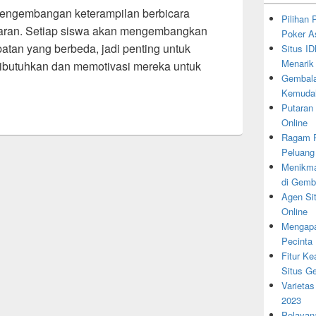
pengembangan keterampilan berbicara
Pilihan
aran. Setiap siswa akan mengembangkan
Poker A
an yang berbeda, jadi penting untuk
Situs I
Menarik
butuhkan dan memotivasi mereka untuk
Gembala
Kemudah
Putaran
Online
Ragam P
Peluang
Menikma
di Gemb
Agen Si
Online
Mengapa
Pecinta
Fitur K
Situs G
Varietas
2023
Pelayan