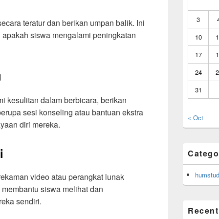
3
ara teratur dan berikan umpan balik. Ini
 apakah siswa mengalami peningkatan
10
1
17
1
u
24
2
31
 kesulitan dalam berbicara, berikan
erupa sesi konseling atau bantuan ekstra
« Oct
yaan diri mereka.
i
Catego
humstud
 rekaman video atau perangkat lunak
k membantu siswa melihat dan
eka sendiri.
Recent