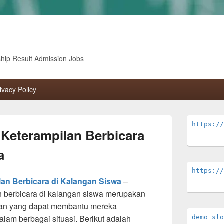
ship Result Admission Jobs
ivacy Policy
Primary
https://
Sidebar
eterampilan Berbicara
Widget
Area
a
https://
n Berbicara di Kalangan Siswa
–
berbicara di kalangan siswa merupakan
kan yang dapat membantu mereka
alam berbagai situasi. Berikut adalah
demo slo