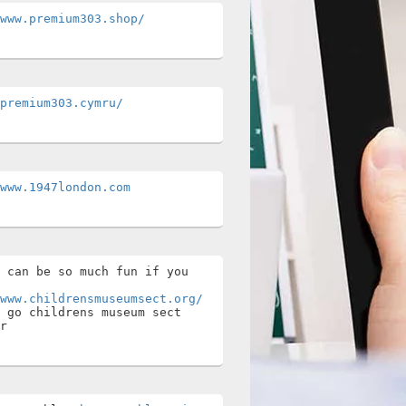
www.premium303.shop/
premium303.cymru/
www.1947london.com
 can be so much fun if you 
www.childrensmuseumsect.org/
 go childrens museum sect 
r