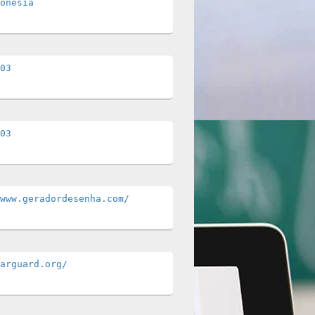
onesia
03
03
www.geradordesenha.com/
arguard.org/