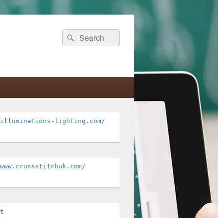
Search
Search
for:
illuminations-lighting.com/
www.crossstitchuk.com/ 
t