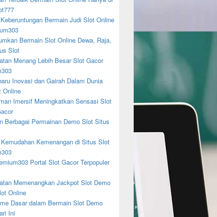
ot777
 Keberuntungan Bermain Judi Slot Online
ium303
mkan Bermain Slot Online Dewa, Raja,
us Slot
tan Menang Lebih Besar Slot Gacor
m303
baru Inovasi dan Gairah Dalam Dunia
t Online
man Imersif Meningkatkan Sensasi Slot
acor
n Berbagai Permainan Demo Slot Situs
 Kemudahan Kemenangan di Situs Slot
m303
emium303 Portal Slot Gacor Terpopuler
tan Memenangkan Jackpot Slot Demo
lot Online
me Dasar dalam Bermain Slot Demo
ri Ini