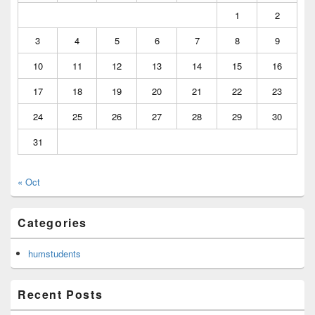
1
2
3
4
5
6
7
8
9
10
11
12
13
14
15
16
17
18
19
20
21
22
23
24
25
26
27
28
29
30
31
« Oct
Categories
humstudents
Recent Posts