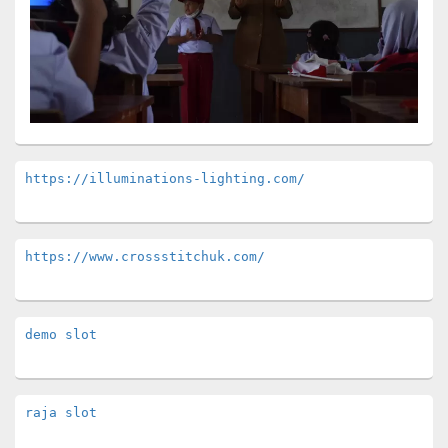
Primary
https://illuminations-lighting.com/
Sidebar
Widget
Area
https://www.crossstitchuk.com/ 
demo slot
raja slot