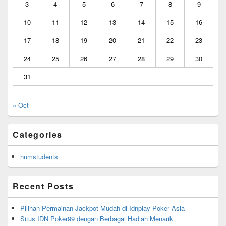
3
4
5
6
7
8
9
10
11
12
13
14
15
16
17
18
19
20
21
22
23
24
25
26
27
28
29
30
31
« Oct
Categories
humstudents
Recent Posts
Pilihan Permainan Jackpot Mudah di Idnplay Poker Asia
Situs IDN Poker99 dengan Berbagai Hadiah Menarik