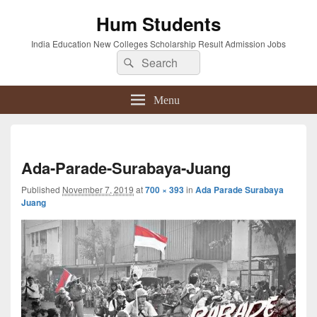
Hum Students
India Education New Colleges Scholarship Result Admission Jobs
Search
Search
for:
Menu
Imag
navi
Ada-Parade-Surabaya-Juang
Published
November 7, 2019
at
700 × 393
in
Ada Parade Surabaya
Juang