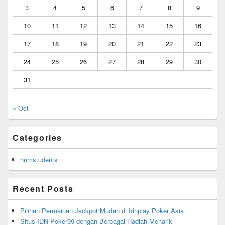
3
4
5
6
7
8
9
10
11
12
13
14
15
16
17
18
19
20
21
22
23
24
25
26
27
28
29
30
31
« Oct
Categories
humstudents
Recent Posts
Pilihan Permainan Jackpot Mudah di Idnplay Poker Asia
Situs IDN Poker99 dengan Berbagai Hadiah Menarik