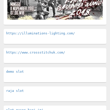
Primary
https://illuminations-lighting.com/
Sidebar
Widget
Area
https://www.crossstitchuk.com/ 
demo slot
raja slot
slot gacor hari ini