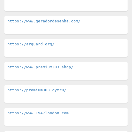
https://www.geradordesenha.com/
https://arguard.org/
https://www.premium303.shop/
https://premium303.cymru/
https://www.1947london.com