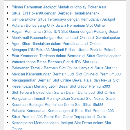
Pilihan Permainan Jackpot Mudah di Idnplay Poker Asia
Situs IDN Poker99 dengan Berbagai Hadiah Menarik
GembalaPoker Situs Terpercaya dengan Kemudahan Jackpot
Putaran Bonus yang Unik dalam Permainan Slot Online
Ragam Permainan Situs IDN Slot Gacor dengan Peluang Besar
Menikmati Keberuntungan Bermain Judi Online di Gembalapoker
Agen Situs Diandalkan dalam Permainan Judi Online
Mengapa IDN Poker88 Menjadi Pilihan Utama Pecinta Poker?
Fitur Keamanan Terdepan dalam Bermain di Situs Gembalapoker
Varietas tanpa Batas Bermain Slot di IDN Slot 2023
Pelayanan Terbaik Bermain Slot Online Hanya di Situs Slot777
Mencari Keberuntungan Bermain Judi Slot Online di Premium303
Mengagumkan Bermain Slot Online Dewa, Raja, dan Nexus Slot
Kesempatan Menang Lebih Besar Slot Gacor Premium303
Slot Terbaru Inovasi dan Gairah Dalam Dunia Judi Slot Online
Pengalaman Imersif Meningkatkan Sensasi Slot Nexus Gacor
Keseruan Berbagai Permainan Demo Slot Situs Slot88
Rahasia Kemudahan Kemenangan di Situs Slot Premium303
Situs Premium303 Portal Slot Gacor Terpopuler di Dunia
Kesempatan Memenangkan Jackpot Slot Demo dalam Slot
Online