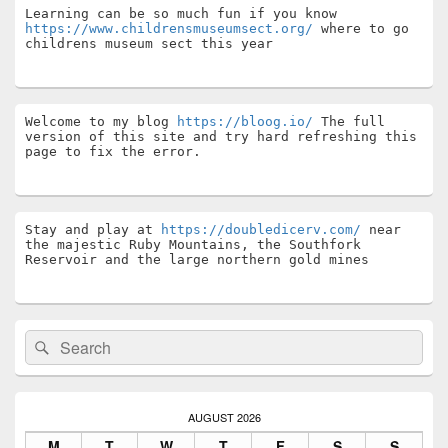
Learning can be so much fun if you know 
https://www.childrensmuseumsect.org/
 where to go 
childrens museum sect this year
Welcome to my blog 
https://bloog.io/
 The full 
version of this site and try hard refreshing this 
page to fix the error.
Stay and play at 
https://doubledicerv.com/
 near 
the majestic Ruby Mountains, the Southfork 
Reservoir and the large northern gold mines
Search
Search
for:
AUGUST 2026
M
T
W
T
F
S
S